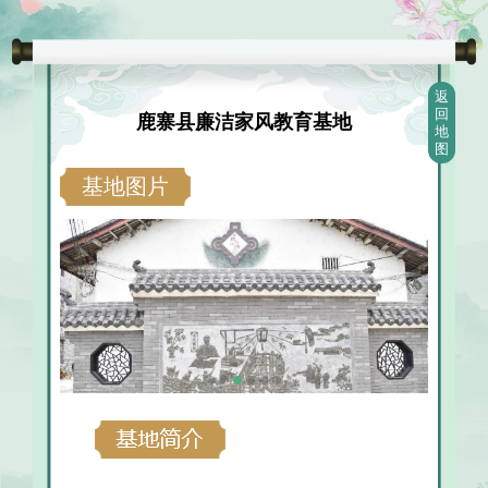
返
回
鹿寨县廉洁家风教育基地
地
图
基地图片