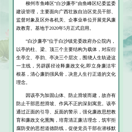
柳州市鱼峰区“白沙廉亭”由鱼峰区纪委监委
建设管理，主要面向广西壮族自治区党员干部、
监督对象及区外各机关、企事业单位开展党风廉
政教育。基地于2020年5月正式启用。
“白沙廉亭”位于白沙镇党委政府办公院内，
以亭的柱、梁、顶三个主要结构为载体，对应衍
生亭立、亭韵、亭决三个层次，围绕人生轨迹这
一主线，另辟蹊径诠释廉政文化,即立身廉洁牢
根基，清心廉韵强风骨，决意人生行正道的文化
理念。
因该亭为加固山体、防止滑坡而建，故亦有
防止干部思想滑坡、作风不正的深刻寓意。该亭
通过正面的引导、反面的警示，强化廉政思想教
育和廉政文化熏陶，培育清正廉洁理念，筑牢拒
腐防变的思想道德防线，促使党员干部在潜移默