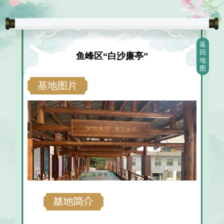
返
回
鱼峰区“白沙廉亭”
地
图
基地图片