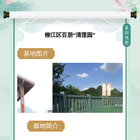
返
回
柳江区百朋“清莲园”
地
图
基地图片