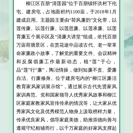
柳江区百朋“清莲园”位于百朋镇怀洪村下伦
屯、建房屯，占地面积约1100亩，于2018年1月
建成启用。主题园主要由“荷风廉韵”文化带，以
莲传廉、以莲行廉、以莲思廉、以莲承廉、以莲
育廉五个展示区及“清廉大讲堂”组成，依托百朋
万亩荷塘景区，在赏花途中品读古代、老一辈革
命家廉政小故事，了解党的重要文件、会议精神
和反腐倡廉工作最新动态，植“莲”于心，
品“莲”行“廉”，陶冶情操，做到知廉不贪、爱廉
自洁、行廉修身。位于建房屯内的“柳江区廉洁
教育家风家训展示馆”，通过展示古代先贤家风
家训典范、党和国家领导人优秀家风故事和柳江
区家庭家教家风宣传传承的情况等，让大家从优
秀家风文化及优秀模范人物身上汲取榜样力量，
传承优良家风，倡导家庭美德，助推崇德向善与
遵规守纪相辅而行，以千万家庭的好家风支撑起